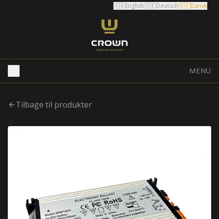
🇬🇧
English
🇩🇪
Deutsch
🇩🇰
Dansk
MENU
Tilbage til produkter