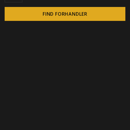
FIND FORHANDLER
© 2026 CROWN - Uendelige display-løsninger
-
DSI / DSE