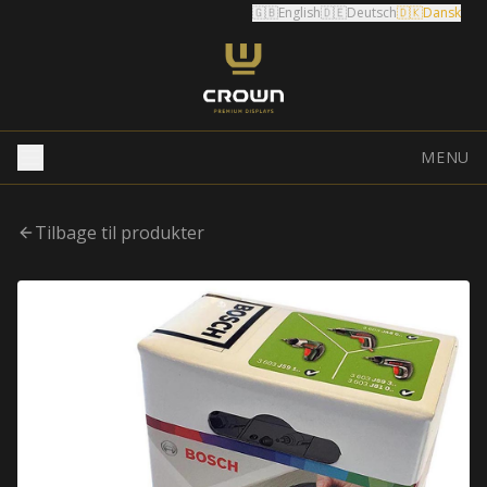
🇬🇧
English
🇩🇪
Deutsch
🇩🇰
Dansk
MENU
Tilbage til produkter