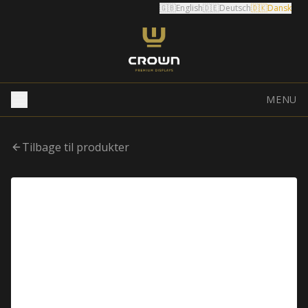
🇬🇧
English
🇩🇪
Deutsch
🇩🇰
Dansk
MENU
Tilbage til produkter