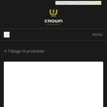
🇬🇧
English
🇩🇪
Deutsch
🇩🇰
Dansk
MENU
Tilbage til produkter