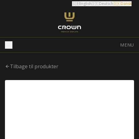
🇬🇧
English
🇩🇪
Deutsch
🇩🇰
Dansk
MENU
Tilbage til produkter