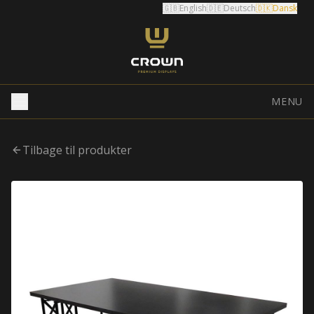
🇬🇧
English
🇩🇪
Deutsch
🇩🇰
Dansk
MENU
Tilbage til produkter