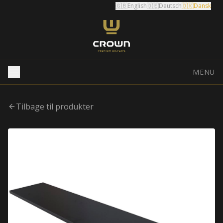
🇬🇧
English
🇩🇪
Deutsch
🇩🇰
Dansk
MENU
Tilbage til produkter