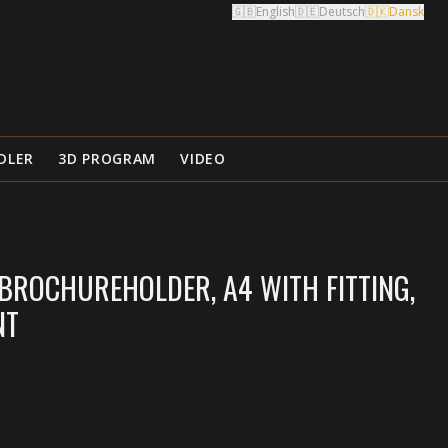
🇬🇧
English
🇩🇪
Deutsch
🇩🇰
Dansk
DLER
3D PROGRAM
VIDEO
BROCHUREHOLDER, A4 WITH FITTING,
NT