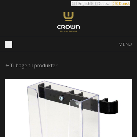
🇬🇧
English
🇩🇪
Deutsch
🇩🇰
Dansk
MENU
Tilbage til produkter