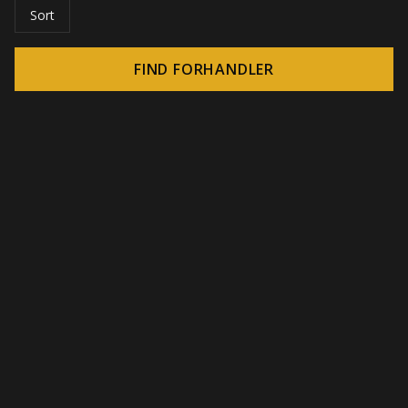
Sort
FIND FORHANDLER
© 2026 CROWN - Uendelige display-løsninger
-
DSI / DSE