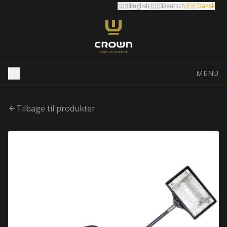
🇬🇧
English
🇩🇪
Deutsch
🇩🇰
Dansk
MENU
Tilbage til produkter