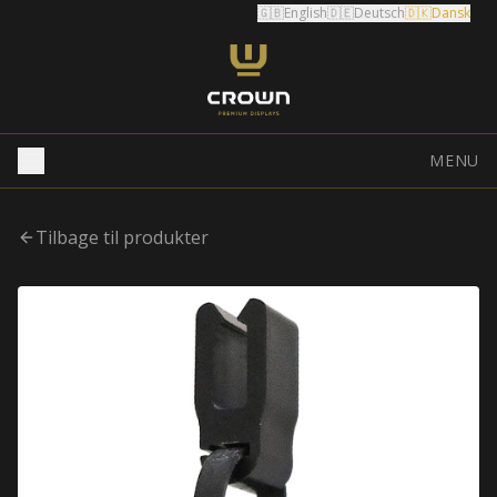
🇬🇧
English
🇩🇪
Deutsch
🇩🇰
Dansk
MENU
Tilbage til produkter