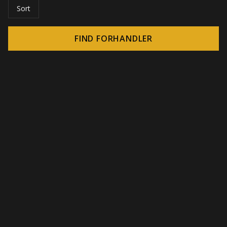
Sort
FIND FORHANDLER
© 2026 CROWN - Uendelige display-løsninger
-
DSI / DSE