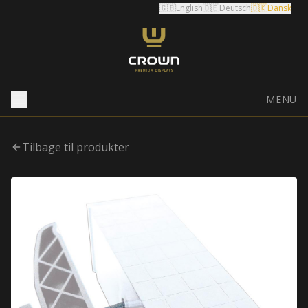
🇬🇧
English
🇩🇪
Deutsch
🇩🇰
Dansk
MENU
Tilbage til produkter