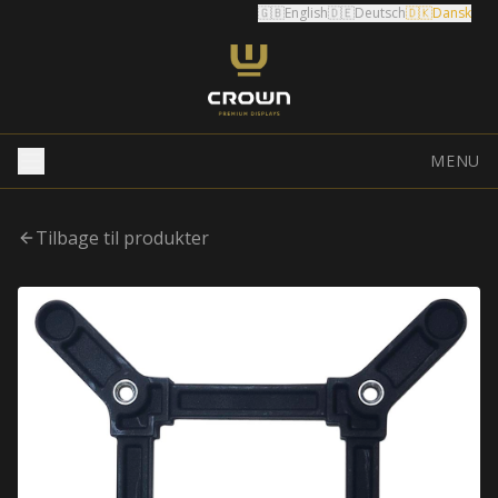
🇬🇧
English
🇩🇪
Deutsch
🇩🇰
Dansk
MENU
Tilbage til produkter