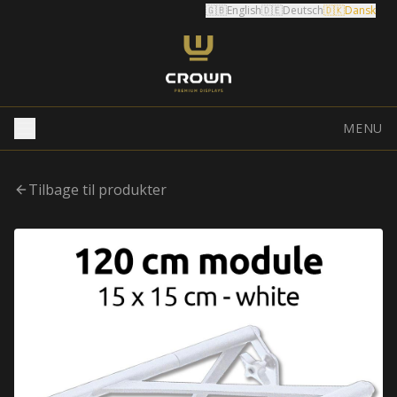
🇬🇧
English
🇩🇪
Deutsch
🇩🇰
Dansk
MENU
Tilbage til produkter