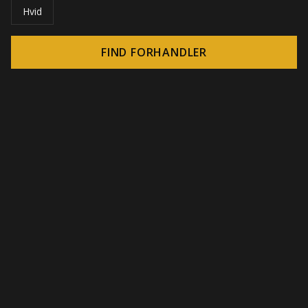
Hvid
FIND FORHANDLER
© 2026 CROWN - Uendelige display-løsninger
-
DSI / DSE