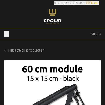
🇬🇧
English
🇩🇪
Deutsch
🇩🇰
Dansk
MENU
Tilbage til produkter