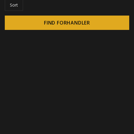
Sort
FIND FORHANDLER
© 2026 CROWN - Uendelige display-løsninger
-
DSI / DSE