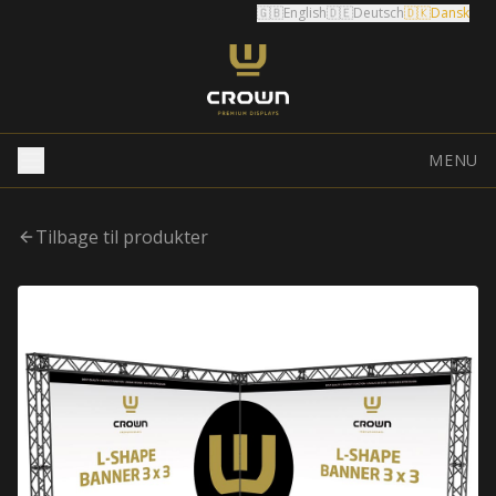
🇬🇧
English
🇩🇪
Deutsch
🇩🇰
Dansk
MENU
Tilbage til produkter