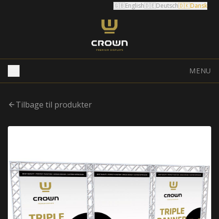
🇬🇧
English
🇩🇪
Deutsch
🇩🇰
Dansk
MENU
Tilbage til produkter