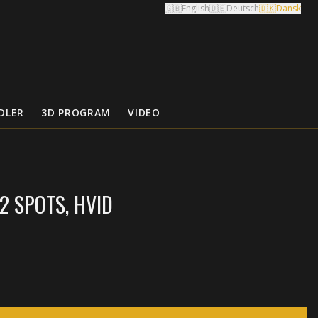
🇬🇧
English
🇩🇪
Deutsch
🇩🇰
Dansk
DLER
3D PROGRAM
VIDEO
2 SPOTS, HVID