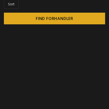
Sort
FIND FORHANDLER
© 2026 CROWN - Uendelige display-løsninger
-
DSI / DSE