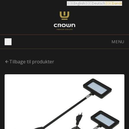
🇬🇧
English
🇩🇪
Deutsch
🇩🇰
Dansk
MENU
Tilbage til produkter