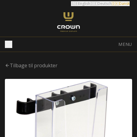
🇬🇧
English
🇩🇪
Deutsch
🇩🇰
Dansk
MENU
Tilbage til produkter