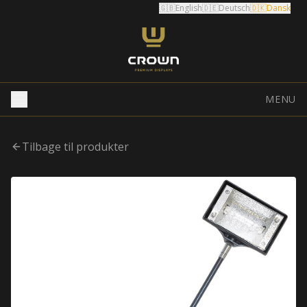
🇬🇧
English
🇩🇪
Deutsch
🇩🇰
Dansk
MENU
Tilbage til produkter