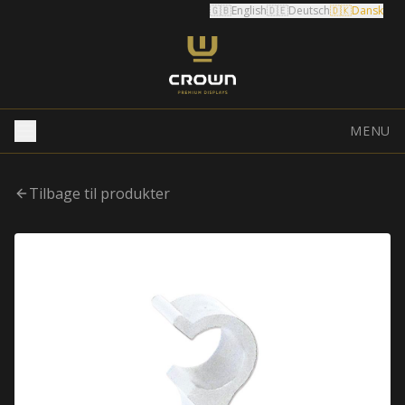
🇬🇧
English
🇩🇪
Deutsch
🇩🇰
Dansk
MENU
Tilbage til produkter