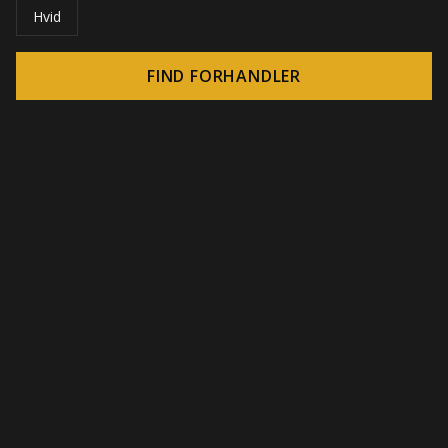
Hvid
FIND FORHANDLER
© 2026 CROWN - Uendelige display-løsninger
-
DSI / DSE