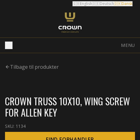
🇬🇧
English
🇩🇪
Deutsch
🇩🇰
Dansk
MENU
Tilbage til produkter
CROWN TRUSS 10X10, WING SCREW
FOR ALLEN KEY
SKU:
1134
FIND FORHANDLER