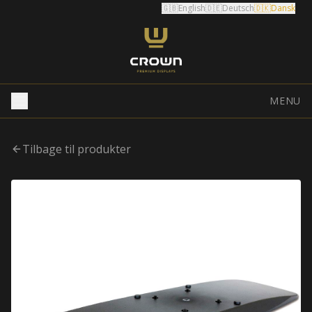
🇬🇧
English
🇩🇪
Deutsch
🇩🇰
Dansk
MENU
Tilbage til produkter