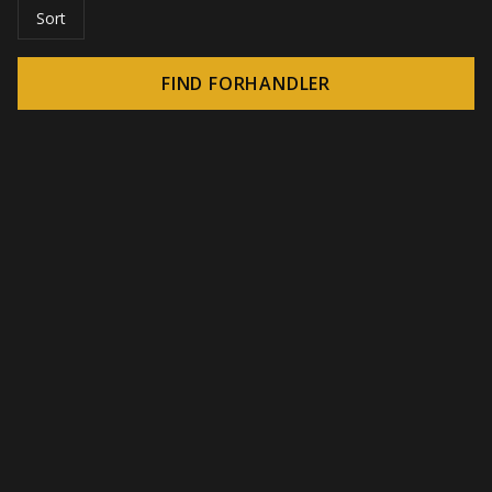
Sort
FIND FORHANDLER
© 2026 CROWN - Uendelige display-løsninger
-
DSI / DSE