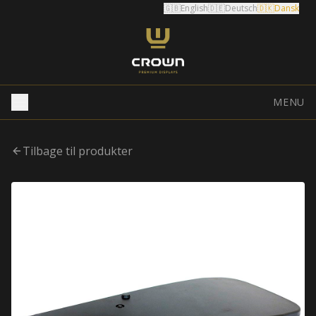
🇬🇧
English
🇩🇪
Deutsch
🇩🇰
Dansk
MENU
Tilbage til produkter