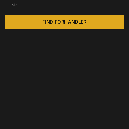
Hvid
FIND FORHANDLER
© 2026 CROWN - Uendelige display-løsninger
-
DSI / DSE