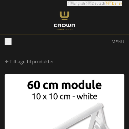
🇬🇧
English
🇩🇪
Deutsch
🇩🇰
Dansk
MENU
Tilbage til produkter