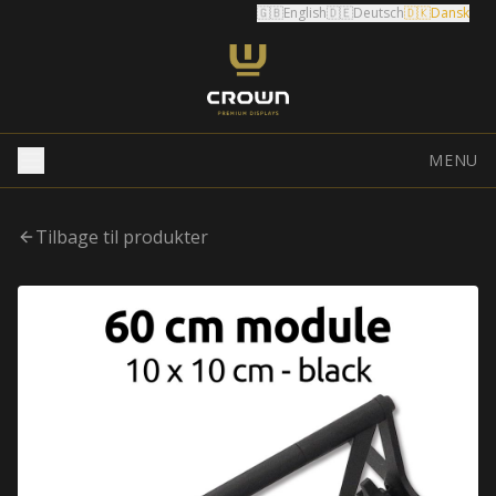
🇬🇧
English
🇩🇪
Deutsch
🇩🇰
Dansk
MENU
Tilbage til produkter