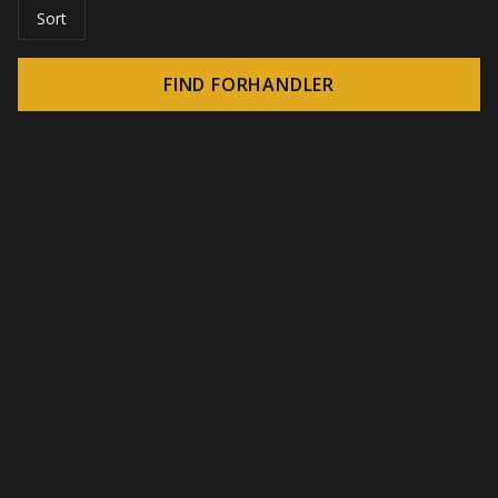
Sort
FIND FORHANDLER
© 2026 CROWN - Uendelige display-løsninger
-
DSI / DSE