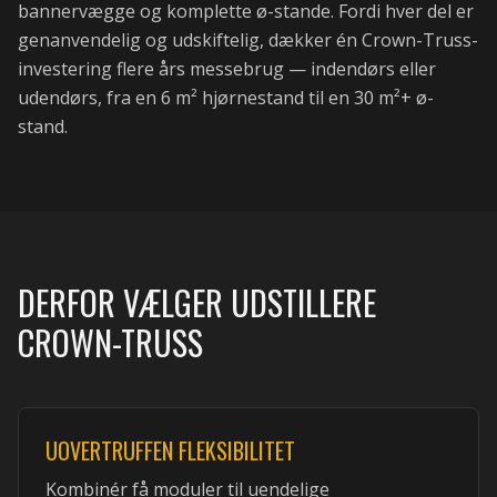
bannervægge og komplette ø-stande. Fordi hver del er
genanvendelig og udskiftelig, dækker én Crown-Truss-
investering flere års messebrug — indendørs eller
udendørs, fra en 6 m² hjørnestand til en 30 m²+ ø-
stand.
DERFOR VÆLGER UDSTILLERE
CROWN-TRUSS
UOVERTRUFFEN FLEKSIBILITET
Kombinér få moduler til uendelige