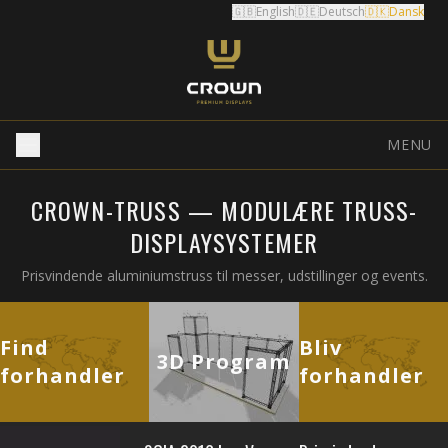
🇬🇧
English
🇩🇪
Deutsch
🇩🇰
Dansk
MENU
CROWN-TRUSS — MODULÆRE TRUSS-
DISPLAYSYSTEMER
Prisvindende aluminiumstruss til messer, udstillinger og events.
Find
Bliv
3D Program
forhandler
forhandler